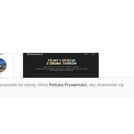
pojawiała się więcej. Kliknij
Polityka Prywatności
, aby dowiedzieć się
Zdjęcia dronem
Tarnów – innowacyjny
sposób na
uchwycenie
niezwykłych chwil