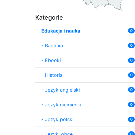
Kategorie
Edukacja i nauka
0
-
Badania
0
-
Ebooki
0
-
Historia
0
-
Język angielski
0
-
Język niemiecki
0
-
Język polski
0
-
Języki obce
0