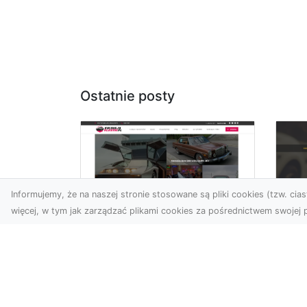
Ostatnie posty
Informujemy, że na naszej stronie stosowane są pliki cookies (tzw. ciast
więcej, w tym jak zarządzać plikami cookies za pośrednictwem swojej p
XM
KolekcjaKlasyki.pl –
Ra
gieła klasyków to
ws
Twoje miejsce w
pr