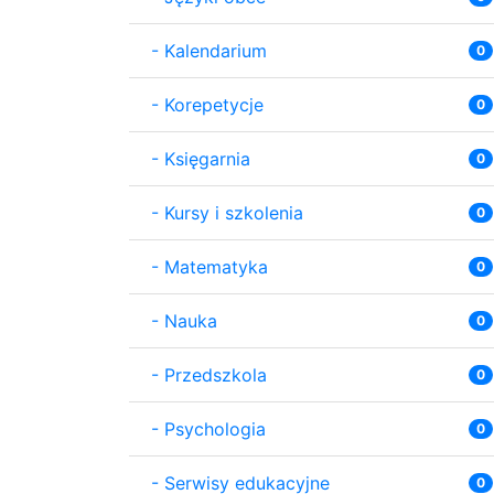
-
Kalendarium
0
-
Korepetycje
0
-
Księgarnia
0
-
Kursy i szkolenia
0
-
Matematyka
0
-
Nauka
0
-
Przedszkola
0
-
Psychologia
0
-
Serwisy edukacyjne
0