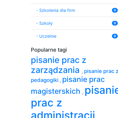
-
Szkolenia dla firm
0
-
Szkoły
0
-
Uczelnie
0
Popularne tagi
pisanie prac z
zarządzania
pisanie prac 
,
pisanie prac
pedagogiki
,
pisani
magisterskich
,
prac z
administracji