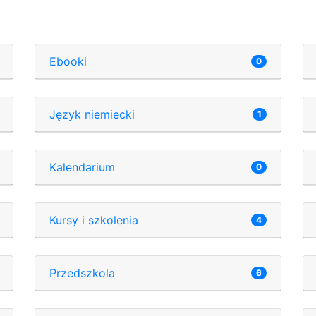
Ebooki
0
Język niemiecki
1
Kalendarium
0
Kursy i szkolenia
4
Przedszkola
6