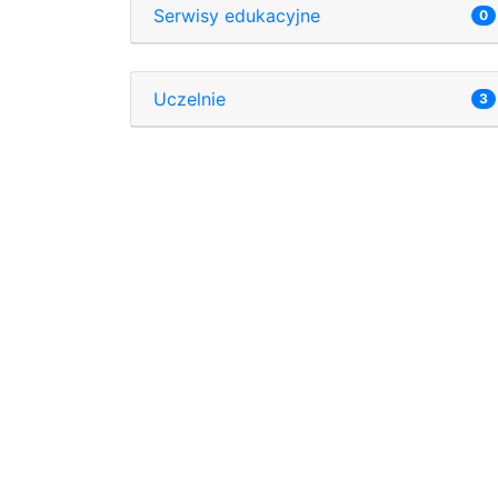
Serwisy edukacyjne
0
Uczelnie
3