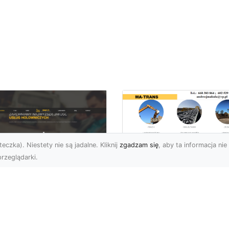
eczka). Niestety nie są jadalne. Kliknij
zgadzam się
, aby ta informacja nie 
rzeglądarki.
Usługi MA-TRANS
Radom –
ar Pomoc Drogowa
kompleksowe
dom – Twoje
rozwiązania dla
parcie na drodze
Twoich projektów
zez całą dobę