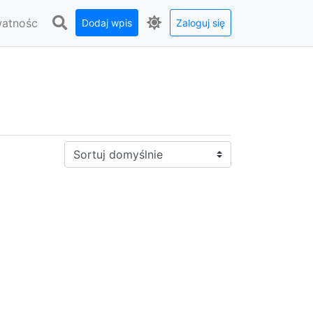
watnośc
Dodaj wpis
Zaloguj się
Sortuj: