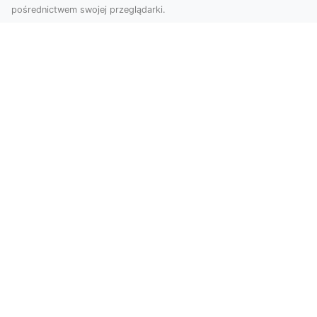
pośrednictwem swojej przeglądarki.
KolekcjaKlasyki.pl – gieła klasyków to
Twoje miejsce w świecie klasycznej
motoryzacji
Kolekcjonowanie samochodów zabytkowych to
pasja, która łączy miłośników klasycznej
motoryzacji na ...