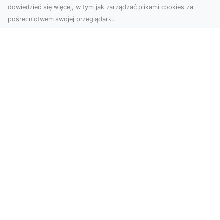
dowiedzieć się więcej, w tym jak zarządzać plikami cookies za
pośrednictwem swojej przeglądarki.
KolekcjaKlasyki.pl – gieła klasyków to
Twoje miejsce w świecie klasycznej
motoryzacji
Kolekcjonowanie samochodów zabytkowych to
pasja, która łączy miłośników klasycznej
motoryzacji na ...