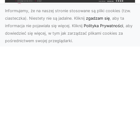
Informujemy, że na naszej stronie stosowane są pliki cookies (tzw.
ciasteczka). Niestety nie są jadalne. Kliknij
zgadzam się
, aby ta
informacja nie pojawiała się więcej. Kliknij
Polityka Prywatności
, aby
dowiedzieć się więcej, w tym jak zarządzać plikami cookies za
pośrednictwem swojej przeglądarki.
KolekcjaKlasyki.pl – gieła klasyków to
Twoje miejsce w świecie klasycznej
motoryzacji
Kolekcjonowanie samochodów zabytkowych to
pasja, która łączy miłośników klasycznej