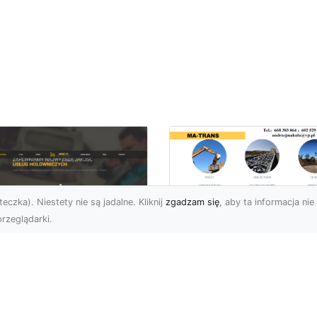
eczka). Niestety nie są jadalne. Kliknij
zgadzam się
, aby ta informacja nie 
rzeglądarki.
Usługi MA-TRANS
Radom –
ar Pomoc Drogowa
kompleksowe
dom – Twoje
rozwiązania dla
parcie na drodze
Twoich projektów
zez całą dobę