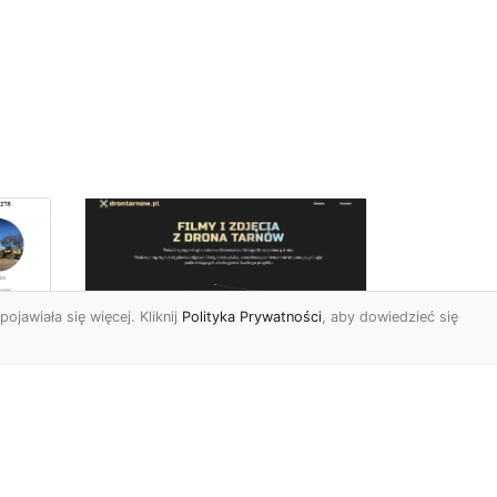
pojawiała się więcej. Kliknij
Polityka Prywatności
, aby dowiedzieć się
Zdjęcia dronem
Tarnów – innowacyjny
sposób na
uchwycenie
niezwykłych chwil