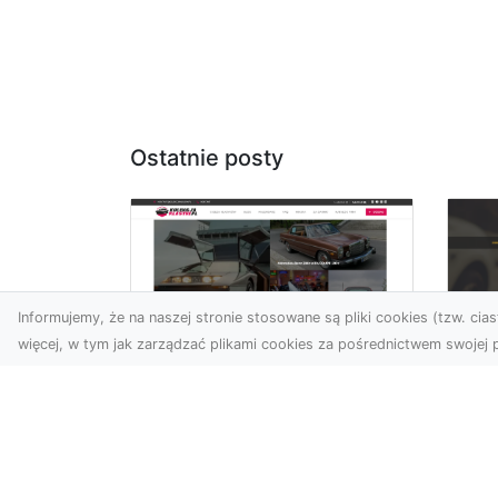
Ostatnie posty
Informujemy, że na naszej stronie stosowane są pliki cookies (tzw. ciast
więcej, w tym jak zarządzać plikami cookies za pośrednictwem swojej p
XM
KolekcjaKlasyki.pl –
Ra
gieła klasyków to
ws
Twoje miejsce w
pr