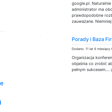
google.pl. Naturalnie
administrator ma ob
prawdopodobne rozb
zauważane. Niemniej j
Porady i Baza Fi
Dodano: 11 lat 6 miesięcy
Organizacja konferen
objaśnia co zrobić a
pełnym sukcesem....
le
g