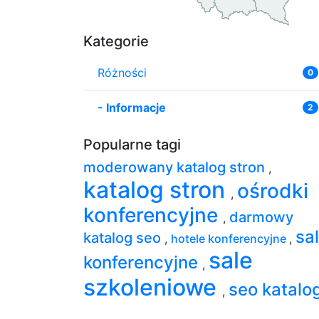
Kategorie
Różności
0
-
Informacje
2
Popularne tagi
moderowany katalog stron
,
katalog stron
ośrodki
,
konferencyjne
darmowy
,
sa
katalog seo
,
hotele konferencyjne
,
sale
konferencyjne
,
szkoleniowe
seo katalo
,