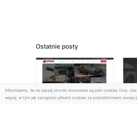
Ostatnie posty
Informujemy, że na naszej stronie stosowane są pliki cookies (tzw. ciast
więcej, w tym jak zarządzać plikami cookies za pośrednictwem swojej p
XM
KolekcjaKlasyki.pl –
Ra
gieła klasyków to
ws
Twoje miejsce w