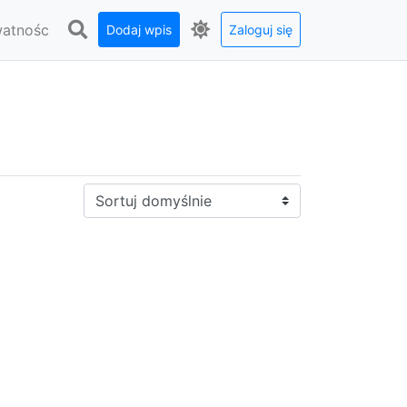
watnośc
Dodaj wpis
Zaloguj się
Sortuj: