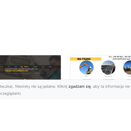
eczka). Niestety nie są jadalne. Kliknij
zgadzam się
, aby ta informacja nie 
rzeglądarki.
Usługi MA-TRANS
Radom –
ar Pomoc Drogowa
kompleksowe
dom – Twoje
rozwiązania dla
parcie na drodze
Twoich projektów