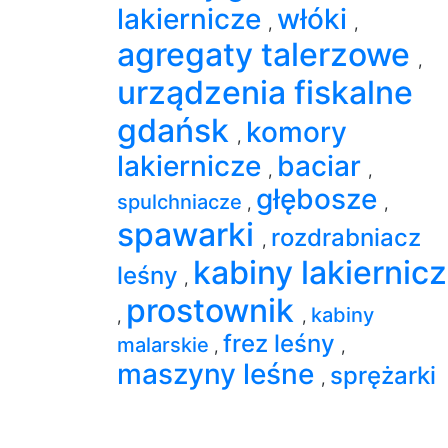
lakiernicze
włóki
,
,
agregaty talerzowe
,
urządzenia fiskalne
gdańsk
komory
,
lakiernicze
baciar
,
,
głębosze
spulchniacze
,
,
spawarki
rozdrabniacz
,
kabiny lakiernic
leśny
,
prostownik
kabiny
,
,
frez leśny
malarskie
,
,
maszyny leśne
sprężarki
,