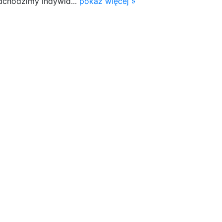
dchodzimy indywid...
pokaż więcej »