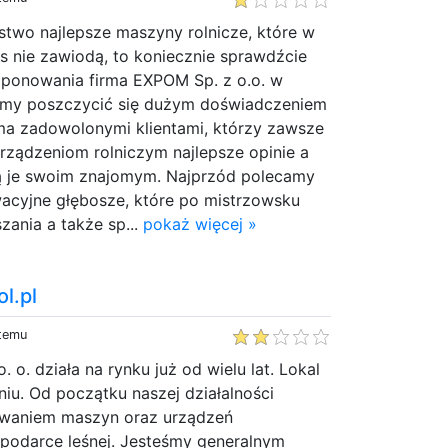
stwo najlepsze maszyny rolnicze, które w
nie zawiodą, to koniecznie sprawdźcie
ponowania firma EXPOM Sp. z o.o. w
emy poszczycić się dużym doświadczeniem
ma zadowolonymi klientami, którzy zawsze
rządzeniom rolniczym najlepsze opinie a
ą je swoim znajomym. Najprzód polecamy
acyjne głębosze, które po mistrzowsku
zania a także sp...
pokaż więcej »
l.pl
 temu
. o. działa na rynku już od wielu lat. Lokal
niu. Od początku naszej działalności
awaniem maszyn oraz urządzeń
odarce leśnej. Jesteśmy generalnym