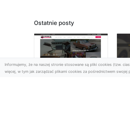
Ostatnie posty
Informujemy, że na naszej stronie stosowane są pliki cookies (tzw. ciast
więcej, w tym jak zarządzać plikami cookies za pośrednictwem swojej p
XM
KolekcjaKlasyki.pl –
Ra
gieła klasyków to
ws
Twoje miejsce w
pr
świecie klasycznej
Ni
motoryzacji
na