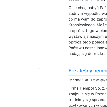
O ile chcą nabyć Pań
żadnym wypadku was 
co ma wam do zapro
Krośniewicach. Moż
a oprócz tego wielo
wystawiają naszym u
oprócz tego polecaj
Państwu nasze innow
nadają się do rozkrus
Frez leśny hempo
Dodano: 8 lat 11 miesięcy
Firma Hempol Sp. z. o
znajduje się w Pozna
trudnimy się sprzed
użytkowanych w gosp