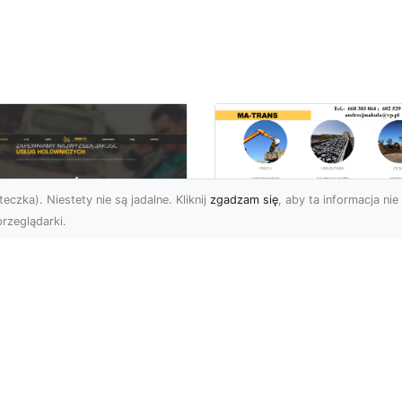
eczka). Niestety nie są jadalne. Kliknij
zgadzam się
, aby ta informacja nie 
rzeglądarki.
Usługi MA-TRANS
Radom –
ar Pomoc Drogowa
kompleksowe
dom – Twoje
rozwiązania dla
parcie na drodze
Twoich projektów
zez całą dobę
budowlanych
eoczekiwane problemy
Firma MA-TRANS z
 drodze mogą