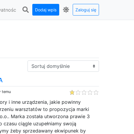
watnośc
Dodaj wpis
Zaloguj się
Sortuj:
A
y temu
ry i inne urządzenia, jakie powinny
trzeniu warsztatów to propozycja marki
 o.o.. Marka została utworzona prawie 3
o czasu ciągle uzupełniamy swoją
żymy żeby sprzedawany ekwipunek by