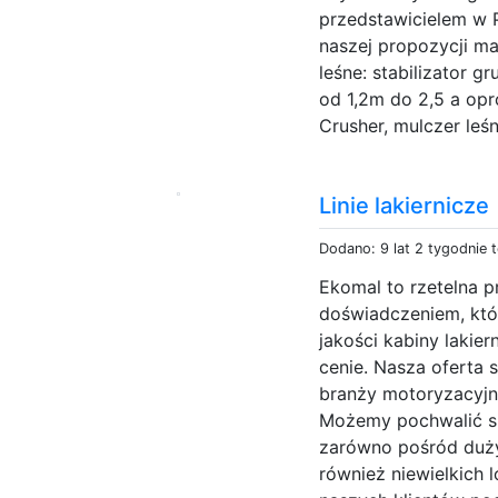
przedstawicielem w 
naszej propozycji m
leśne: stabilizator g
od 1,2m do 2,5 a op
Crusher, mulczer leśn
Linie lakiernicze
Dodano: 9 lat 2 tygodnie 
Ekomal to rzetelna p
doświadczeniem, któ
jakości kabiny lakie
cenie. Nasza oferta 
branży motoryzacyjn
Możemy pochwalić si
zarówno pośród duży
również niewielkich 