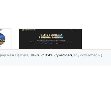
pojawiała się więcej. Kliknij
Polityka Prywatności
, aby dowiedzieć się
Zdjęcia dronem
Tarnów – innowacyjny
sposób na
uchwycenie
niezwykłych chwil
Współczesne technologie
pozwalają nam patrzeć na