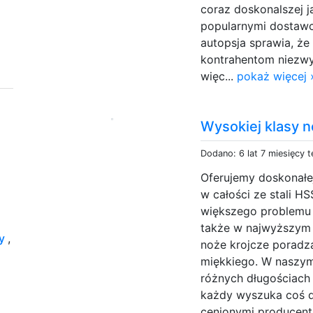
coraz doskonalszej 
popularnymi dostawca
autopsja sprawia, 
kontrahentom niezwy
więc...
pokaż więcej 
Wysokiej klasy n
Dodano: 6 lat 7 miesięcy 
Oferujemy doskonałej
w całości ze stali 
większego problemu 
także w najwyższym 
ry
,
noże krojcze poradz
miękkiego. W naszym
różnych długościach
każdy wyszuka coś dl
cenionymi producenta