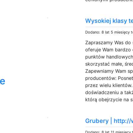
Wysokiej klasy t
Dodano: 8 lat 5 miesięcy 
Zapraszamy Was do s
oferuje Wam bardzo 
punktów handlowych
skorzystać małe, śre
Zapewniamy Wam spr
ze
producentów: Posnet,
przez wielu klientó
doświadczeniu a takż
którą obejrzycie na s
Grubery | http:
Dodano: 8 lat 11 miesięcy