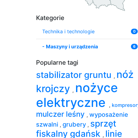
Kategorie
Technika i technologie
0
-
Maszyny i urządzenia
6
Popularne tagi
nóż
stabilizator gruntu
,
nożyce
krojczy
,
elektryczne
,
kompreso
mulczer leśny
wyposażenie
,
sprzęt
szwalni
grubery
,
,
fiskalny gdańsk
linie
,