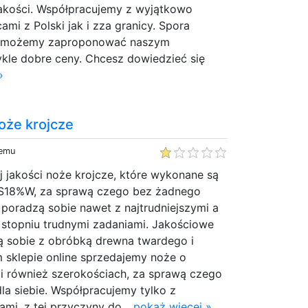
jakości. Współpracujemy z wyjątkowo
mi z Polski jak i zza granicy. Spora
że możemy zaproponować naszym
kle dobre ceny. Chcesz dowiedzieć się
»
oże krojcze
temu
 jakości noże krojcze, które wykonane są
HSS18%W, za sprawą czego bez żadnego
poradzą sobie nawet z najtrudniejszymi a
stopniu trudnymi zadaniami. Jakościowe
ą sobie z obróbką drewna twardego i
 sklepie online sprzedajemy noże o
 i również szerokościach, za sprawą czego
a siebie. Współpracujemy tylko z
mi, z tej przyczyny do...
pokaż więcej »