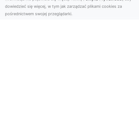
dowiedzieć się więcej, w tym jak zarządzać plikami cookies za
pośrednictwem swojej przeglądarki.
KolekcjaKlasyki.pl – gieła klasyków to
Twoje miejsce w świecie klasycznej
motoryzacji
Kolekcjonowanie samochodów zabytkowych to
pasja, która łączy miłośników klasycznej
motoryzacji na ...