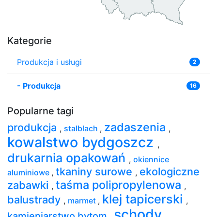
Kategorie
Produkcja i usługi
2
-
Produkcja
16
Popularne tagi
zadaszenia
produkcja
,
stalblach
,
,
kowalstwo bydgoszcz
,
drukarnia opakowań
,
okiennice
tkaniny surowe
ekologiczne
aluminiowe
,
,
taśma polipropylenowa
zabawki
,
,
klej tapicerski
balustrady
,
marmet
,
,
schody
kamieniarstwo bytom
,
,