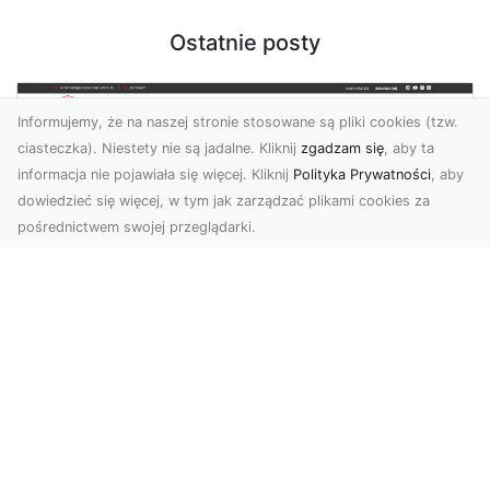
Ostatnie posty
Informujemy, że na naszej stronie stosowane są pliki cookies (tzw.
ciasteczka). Niestety nie są jadalne. Kliknij
zgadzam się
, aby ta
informacja nie pojawiała się więcej. Kliknij
Polityka Prywatności
, aby
dowiedzieć się więcej, w tym jak zarządzać plikami cookies za
pośrednictwem swojej przeglądarki.
KolekcjaKlasyki.pl – gieła klasyków to
Twoje miejsce w świecie klasycznej
motoryzacji