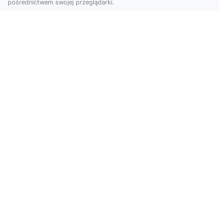
pośrednictwem swojej przeglądarki.
KolekcjaKlasyki.pl – gieła klasyków to
Twoje miejsce w świecie klasycznej
motoryzacji
Kolekcjonowanie samochodów zabytkowych to
pasja, która łączy miłośników klasycznej
motoryzacji na ...