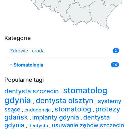
Kategorie
Zdrowie i uroda
2
-
Stomatologia
14
Popularne tagi
stomatolog
dentysta szczecin
,
gdynia
dentysta olsztyn
systemy
,
,
stomatolog
protezy
ssące
,
endodoncja
,
,
gdańsk
implanty gdynia
dentysta
,
,
gdynia
usuwanie zębów szczecin
,
dentysta
,