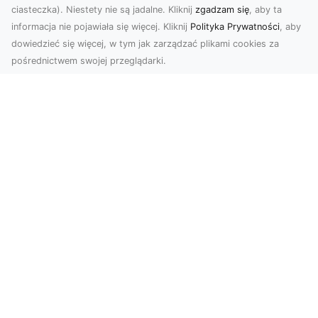
ciasteczka). Niestety nie są jadalne. Kliknij
zgadzam się
, aby ta
informacja nie pojawiała się więcej. Kliknij
Polityka Prywatności
, aby
dowiedzieć się więcej, w tym jak zarządzać plikami cookies za
pośrednictwem swojej przeglądarki.
KolekcjaKlasyki.pl – gieła klasyków to
Twoje miejsce w świecie klasycznej
motoryzacji
Kolekcjonowanie samochodów zabytkowych to
pasja, która łączy miłośników klasycznej
motoryzacji na ...