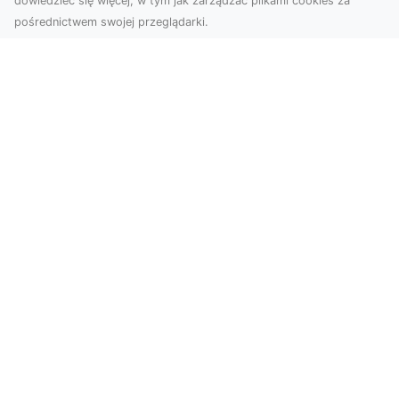
dowiedzieć się więcej, w tym jak zarządzać plikami cookies za
pośrednictwem swojej przeglądarki.
KolekcjaKlasyki.pl – gieła klasyków to
Twoje miejsce w świecie klasycznej
motoryzacji
Kolekcjonowanie samochodów zabytkowych to
pasja, która łączy miłośników klasycznej
motoryzacji na ...