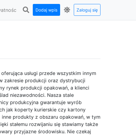
watnośc
Dodaj wpis
Zaloguj się
., oferująca usługi przede wszystkim innym
zakresie produkcji oraz dystrybucji
y rynek produkcji opakowań, a klienci
ślad niezawodności. Nasza stale
nicy produkcyjna gwarantuje wyrób
ch jak koperty kurierskie czy kartony
 inne produkty z obszaru opakowań, w tym
zięki stałemu rozwijaniu się stawiamy także
owary przyjazne środowisku. Nie czekaj