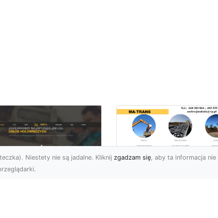
eczka). Niestety nie są jadalne. Kliknij
zgadzam się
, aby ta informacja nie 
rzeglądarki.
Usługi MA-TRANS
Radom –
ar Pomoc Drogowa
kompleksowe
dom – Twoje
rozwiązania dla