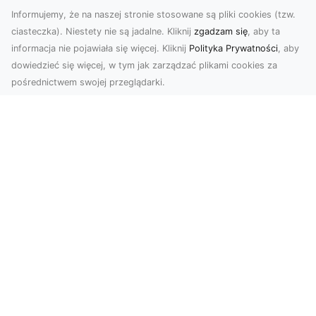
Informujemy, że na naszej stronie stosowane są pliki cookies (tzw.
ciasteczka). Niestety nie są jadalne. Kliknij
zgadzam się
, aby ta
informacja nie pojawiała się więcej. Kliknij
Polityka Prywatności
, aby
dowiedzieć się więcej, w tym jak zarządzać plikami cookies za
pośrednictwem swojej przeglądarki.
KolekcjaKlasyki.pl – gieła klasyków to
Twoje miejsce w świecie klasycznej
motoryzacji
Kolekcjonowanie samochodów zabytkowych to
pasja, która łączy miłośników klasycznej
motoryzacji na ...