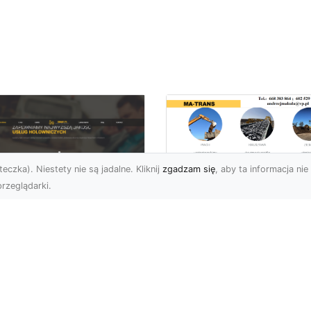
eczka). Niestety nie są jadalne. Kliknij
zgadzam się
, aby ta informacja nie 
rzeglądarki.
Usługi MA-TRANS
Radom –
ar Pomoc Drogowa
kompleksowe
dom – Twoje
rozwiązania dla
parcie na drodze
Twoich projektów
zez całą dobę
budowlanych
eoczekiwane problemy