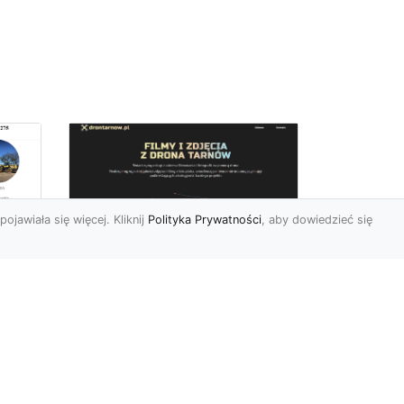
pojawiała się więcej. Kliknij
Polityka Prywatności
, aby dowiedzieć się
Zdjęcia dronem
Tarnów – innowacyjny
sposób na
uchwycenie
niezwykłych chwil
Współczesne technologie