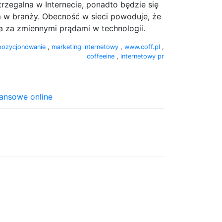
rzegalna w Internecie, ponadto będzie się
m w branży. Obecność w sieci powoduje, że
a za zmiennymi prądami w technologii.
pozycjonowanie
,
marketing internetowy
,
www.coff.pl
,
coffeeine
,
internetowy pr
nansowe online