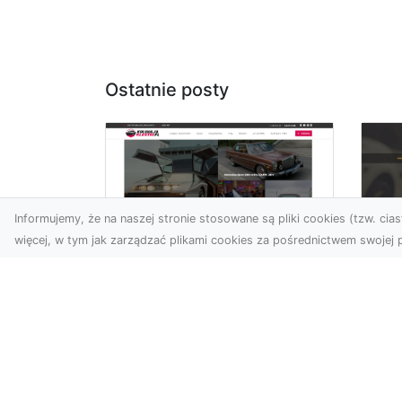
Ostatnie posty
Informujemy, że na naszej stronie stosowane są pliki cookies (tzw. ciast
więcej, w tym jak zarządzać plikami cookies za pośrednictwem swojej p
XM
KolekcjaKlasyki.pl –
Ra
gieła klasyków to
ws
Twoje miejsce w
pr
świecie klasycznej
Ni
motoryzacji