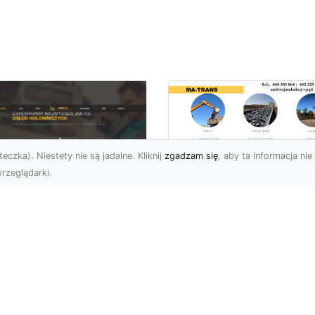
eczka). Niestety nie są jadalne. Kliknij
zgadzam się
, aby ta informacja nie 
rzeglądarki.
Usługi MA-TRANS
Radom –
ar Pomoc Drogowa
kompleksowe
dom – Twoje
rozwiązania dla
parcie na drodze
Twoich projektów
zez całą dobę
budowlanych
eoczekiwane problemy
Firma MA-TRANS z
 drodze mogą