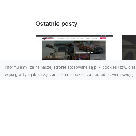
Ostatnie posty
Informujemy, że na naszej stronie stosowane są pliki cookies (tzw. ciast
więcej, w tym jak zarządzać plikami cookies za pośrednictwem swojej p
XM
KolekcjaKlasyki.pl –
Ra
gieła klasyków to
ws
Twoje miejsce w
pr
świecie klasycznej
Ni
motoryzacji
na