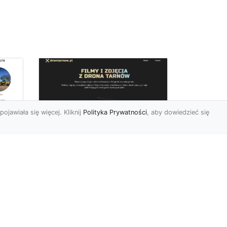
pojawiała się więcej. Kliknij
Polityka Prywatności
, aby dowiedzieć się
Zdjęcia dronem
Tarnów – innowacyjny
sposób na
uchwycenie
niezwykłych chwil
Współczesne technologie
pozwalają nam patrzeć na