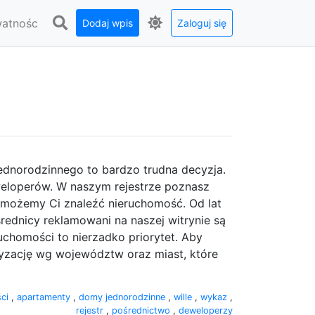
watnośc
Dodaj wpis
Zaloguj się
ednorodzinnego to bardzo trudna decyzja.
eweloperów. W naszym rejestrze poznasz
omożemy Ci znaleźć nieruchomość. Od lat
ednicy reklamowani na naszej witrynie są
ruchomości to nierzadko priorytet. Aby
ryzację wg województw oraz miast, które
ści
,
apartamenty
,
domy jednorodzinne
,
wille
,
wykaz
,
rejestr
,
pośrednictwo
,
deweloperzy