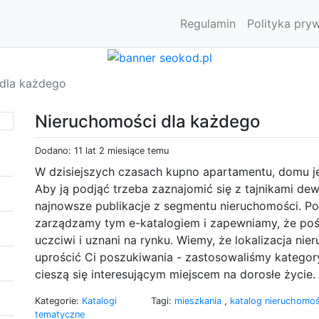
Regulamin
Polityka pry
dla każdego
Nieruchomości dla każdego
Dodano: 11 lat 2 miesiące temu
W dzisiejszych czasach kupno apartamentu, domu j
Aby ją podjąć trzeba zaznajomić się z tajnikami d
najnowsze publikacje z segmentu nieruchomości. P
zarządzamy tym e-katalogiem i zapewniamy, że pośr
uczciwi i uznani na rynku. Wiemy, że lokalizacja nie
uprościć Ci poszukiwania - zastosowaliśmy katego
cieszą się interesującym miejscem na dorosłe życie.
Kategorie:
Katalogi
Tagi:
mieszkania
,
katalog nieruchomo
tematyczne