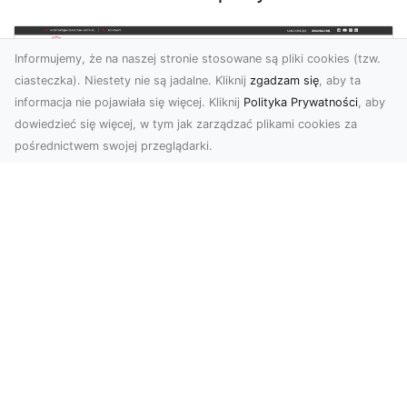
Informujemy, że na naszej stronie stosowane są pliki cookies (tzw.
ciasteczka). Niestety nie są jadalne. Kliknij
zgadzam się
, aby ta
informacja nie pojawiała się więcej. Kliknij
Polityka Prywatności
, aby
dowiedzieć się więcej, w tym jak zarządzać plikami cookies za
pośrednictwem swojej przeglądarki.
KolekcjaKlasyki.pl – gieła klasyków to
Twoje miejsce w świecie klasycznej
motoryzacji
Kolekcjonowanie samochodów zabytkowych to