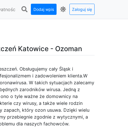
watnośc
Dodaj wpis
Zaloguj się
zczeń Katowice - Ozoman
szczeń. Obsługujemy cały Śląsk i
rofesjonalizmem i zadowoleniem klienta.W
koronawirusa. W takich sytuacjach zalecamy
zbędnych zarodników wirusa. Jedną z
t ono o tyle ważne że domownicy na
erie czy wirusy, a także wiele rodzin
ny zapach, który ozon usuwa. Dzięki wielu
my przebiegnie zgodnie z wytycznymi, a
roblemu dla naszych fachowców.