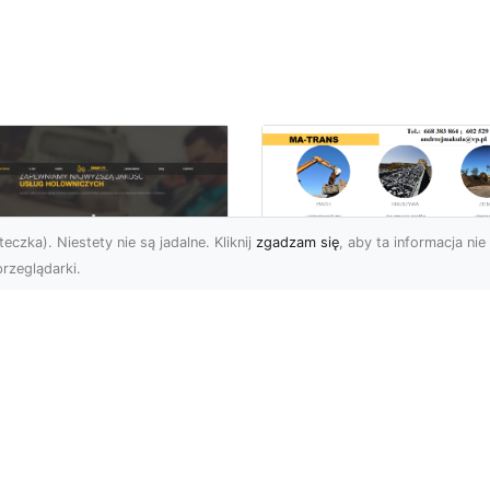
eczka). Niestety nie są jadalne. Kliknij
zgadzam się
, aby ta informacja nie 
rzeglądarki.
Usługi MA-TRANS
Radom –
ar Pomoc Drogowa
kompleksowe
dom – Twoje
rozwiązania dla
parcie na drodze
Twoich projektów
zez całą dobę
budowlanych
eoczekiwane problemy
Firma MA-TRANS z
 drodze mogą