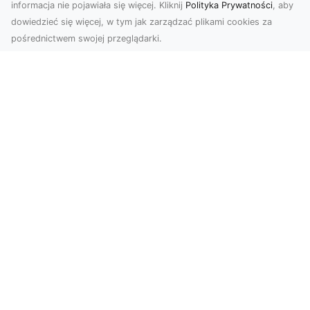
informacja nie pojawiała się więcej. Kliknij
Polityka Prywatności
, aby
dowiedzieć się więcej, w tym jak zarządzać plikami cookies za
pośrednictwem swojej przeglądarki.
KolekcjaKlasyki.pl – gieła klasyków to
Twoje miejsce w świecie klasycznej
motoryzacji
Kolekcjonowanie samochodów zabytkowych to
pasja, która łączy miłośników klasycznej
motoryzacji na ...