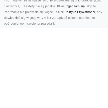
Informujemy, że na naszej stronie stosowane są pliki cookies (tzw.
ciasteczka). Niestety nie są jadalne. Kliknij
zgadzam się
, aby ta
informacja nie pojawiała się więcej. Kliknij
Polityka Prywatności
, aby
dowiedzieć się więcej, w tym jak zarządzać plikami cookies za
pośrednictwem swojej przeglądarki.
KolekcjaKlasyki.pl – gieła klasyków to
Twoje miejsce w świecie klasycznej
motoryzacji
Kolekcjonowanie samochodów zabytkowych to
pasja, która łączy miłośników klasycznej
motoryzacji na ...