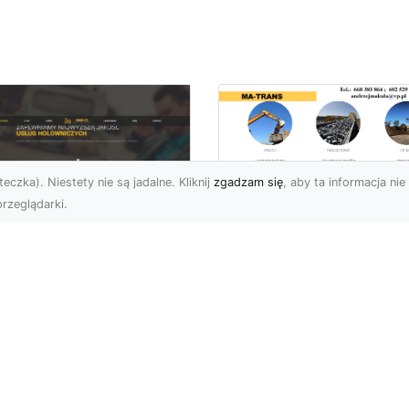
eczka). Niestety nie są jadalne. Kliknij
zgadzam się
, aby ta informacja nie 
rzeglądarki.
Usługi MA-TRANS
Radom –
ar Pomoc Drogowa
kompleksowe
dom – Twoje
rozwiązania dla
parcie na drodze
Twoich projektów
zez całą dobę
budowlanych
eoczekiwane problemy
Firma MA-TRANS z
 drodze mogą
Radomia specjalizuje się
zydarzyć się każdemu