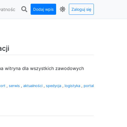
watnośc
Dodaj wpis
Zaloguj się
cji
na witryna dla wszystkich zawodowych
port
,
serwis
,
aktualności
,
spedycja
,
logistyka
,
portal