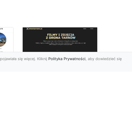
pojawiała się więcej. Kliknij
Polityka Prywatności
, aby dowiedzieć się
Zdjęcia dronem
Tarnów – innowacyjny
sposób na
uchwycenie
niezwykłych chwil
Współczesne technologie
pozwalają nam patrzeć na
 w
świat z zupełnie nowej