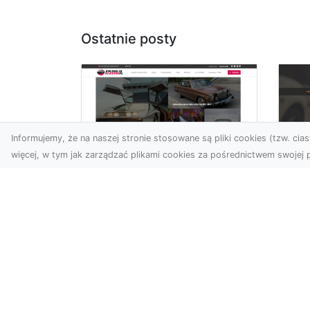
Ostatnie posty
Informujemy, że na naszej stronie stosowane są pliki cookies (tzw. ciast
więcej, w tym jak zarządzać plikami cookies za pośrednictwem swojej p
XM
KolekcjaKlasyki.pl –
Ra
gieła klasyków to
ws
Twoje miejsce w
pr
świecie klasycznej
Ni
motoryzacji
na
Kolekcjonowanie
pr