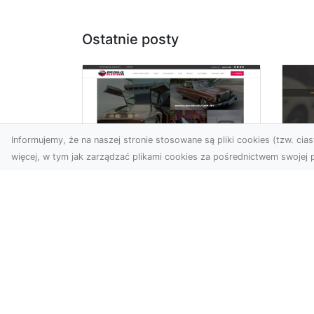
Ostatnie posty
Informujemy, że na naszej stronie stosowane są pliki cookies (tzw. ciast
więcej, w tym jak zarządzać plikami cookies za pośrednictwem swojej p
XM
KolekcjaKlasyki.pl –
Ra
gieła klasyków to
ws
Twoje miejsce w
pr
świecie klasycznej
Ni
motoryzacji
na
Kolekcjonowanie
pr