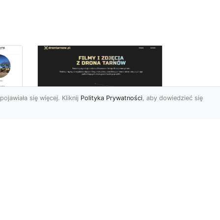
pojawiała się więcej. Kliknij
Polityka Prywatności
, aby dowiedzieć się
Zdjęcia dronem
Tarnów – innowacyjny
sposób na
uchwycenie
niezwykłych chwil
Współczesne technologie
pozwalają nam patrzeć na
 w
świat z zupełnie nowej