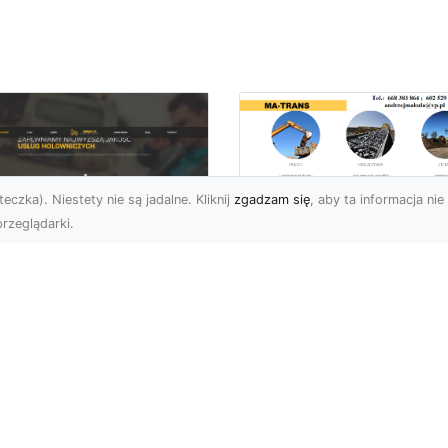
eczka). Niestety nie są jadalne. Kliknij
zgadzam się
, aby ta informacja nie 
rzeglądarki.
Usługi MA-TRANS
Radom –
ar Pomoc Drogowa
kompleksowe
dom – Twoje
rozwiązania dla
parcie na drodze
Twoich projektów
zez całą dobę
budowlanych
eoczekiwane problemy
Firma MA-TRANS z
 drodze mogą
Radomia specjalizuje się
zydarzyć się każdemu