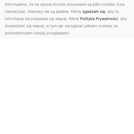
Informujemy, że na naszej stronie stosowane są pliki cookies (tzw.
ciasteczka). Niestety nie są jadalne. Kliknij
zgadzam się
, aby ta
informacja nie pojawiała się więcej. Kliknij
Polityka Prywatności
, aby
dowiedzieć się więcej, w tym jak zarządzać plikami cookies za
pośrednictwem swojej przeglądarki.
KolekcjaKlasyki.pl – gieła klasyków to
Twoje miejsce w świecie klasycznej
motoryzacji
Kolekcjonowanie samochodów zabytkowych to
pasja, która łączy miłośników klasycznej
motoryzacji na ...