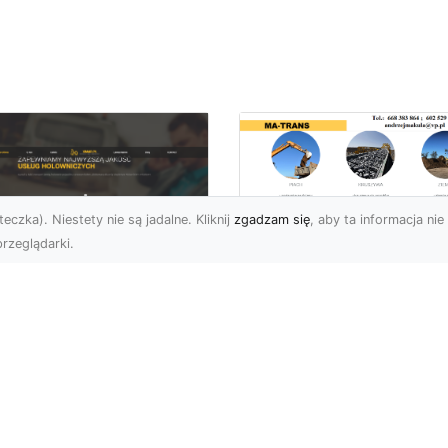
eczka). Niestety nie są jadalne. Kliknij
zgadzam się
, aby ta informacja nie 
rzeglądarki.
Usługi MA-TRANS
Radom –
ar Pomoc Drogowa
kompleksowe
dom – Twoje
rozwiązania dla
parcie na drodze
Twoich projektów
zez całą dobę
budowlanych
eoczekiwane problemy
Firma MA-TRANS z
 drodze mogą