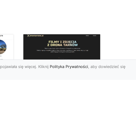
pojawiała się więcej. Kliknij
Polityka Prywatności
, aby dowiedzieć się
Zdjęcia dronem
Tarnów – innowacyjny
sposób na
uchwycenie
niezwykłych chwil
Współczesne technologie
pozwalają nam patrzeć na