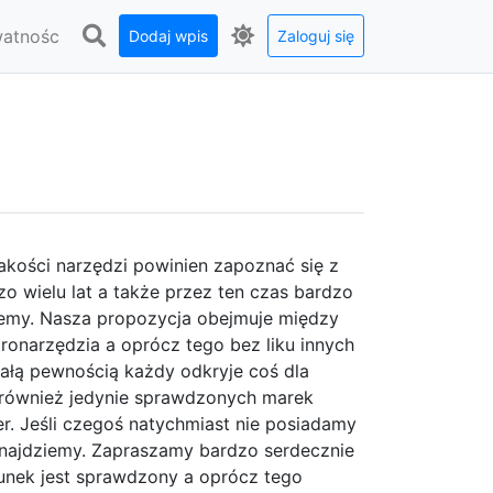
watnośc
Dodaj wpis
Zaloguj się
akości narzędzi powinien zapoznać się z
zo wielu lat a także przez ten czas bardzo
jemy. Nasza propozycja obejmuje między
tronarzędzia a oprócz tego bez liku innych
całą pewnością każdy odkryje coś dla
i również jedynie sprawdzonych marek
r. Jeśli czegoś natychmiast nie posiadamy
o znajdziemy. Zapraszamy bardzo serdecznie
unek jest sprawdzony a oprócz tego