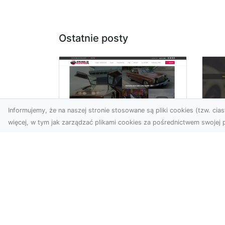
Ostatnie posty
Informujemy, że na naszej stronie stosowane są pliki cookies (tzw. ciast
więcej, w tym jak zarządzać plikami cookies za pośrednictwem swojej p
XM
KolekcjaKlasyki.pl –
Ra
gieła klasyków to
ws
Twoje miejsce w
pr
świecie klasycznej
Ni
motoryzacji
na