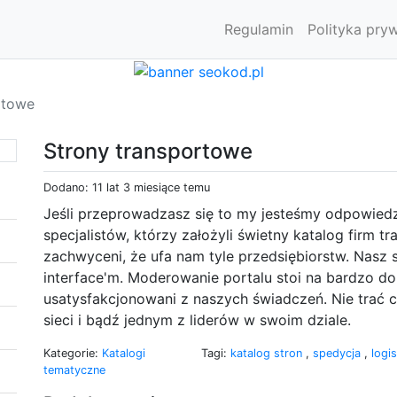
Regulamin
Polityka pry
rtowe
Strony transportowe
Dodano: 11 lat 3 miesiące temu
Jeśli przeprowadzasz się to my jesteśmy odpowiedz
specjalistów, którzy założyli świetny katalog firm 
zachwyceni, że ufa nam tyle przedsiębiorstw. Nasz s
interface'm. Moderowanie portalu stoi na bardzo do
usatysfakcjonowani z naszych świadczeń. Nie trać c
sieci i bądź jednym z liderów w swoim dziale.
Kategorie:
Katalogi
Tagi:
katalog stron
,
spedycja
,
logi
tematyczne