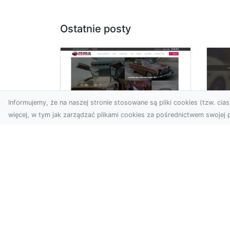
Ostatnie posty
Informujemy, że na naszej stronie stosowane są pliki cookies (tzw. ciast
więcej, w tym jak zarządzać plikami cookies za pośrednictwem swojej p
XM
KolekcjaKlasyki.pl –
Ra
gieła klasyków to
ws
Twoje miejsce w
pr
świecie klasycznej
Ni
motoryzacji
na
Kolekcjonowanie
pr