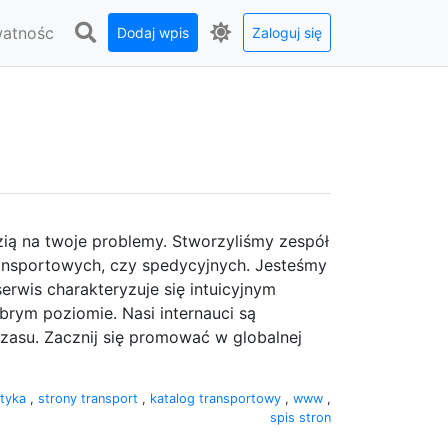
watnośc
Dodaj wpis
Zaloguj się
ią na twoje problemy. Stworzyliśmy zespół
transportowych, czy spedycyjnych. Jesteśmy
erwis charakteryzuje się intuicyjnym
brym poziomie. Nasi internauci są
zasu. Zacznij się promować w globalnej
styka
,
strony transport
,
katalog transportowy
,
www
,
spis stron