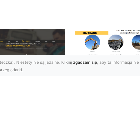
eczka). Niestety nie są jadalne. Kliknij
zgadzam się
, aby ta informacja nie 
rzeglądarki.
Usługi MA-TRANS
Radom –
ar Pomoc Drogowa
kompleksowe
dom – Twoje
rozwiązania dla
parcie na drodze
Twoich projektów
zez całą dobę
budowlanych
eoczekiwane problemy
Firma MA-TRANS z
 drodze mogą
Radomia specjalizuje się
zydarzyć się każdemu