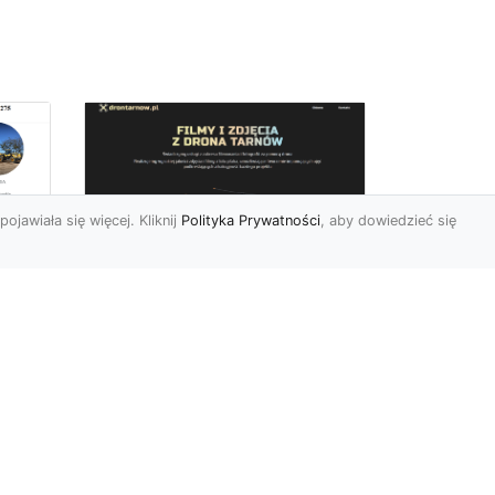
pojawiała się więcej. Kliknij
Polityka Prywatności
, aby dowiedzieć się
Zdjęcia dronem
Tarnów – innowacyjny
sposób na
uchwycenie
niezwykłych chwil
Współczesne technologie
pozwalają nam patrzeć na
 w
świat z zupełnie nowej