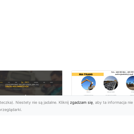
eczka). Niestety nie są jadalne. Kliknij
zgadzam się
, aby ta informacja nie 
rzeglądarki.
Usługi MA-TRANS
Radom –
ar Pomoc Drogowa
kompleksowe