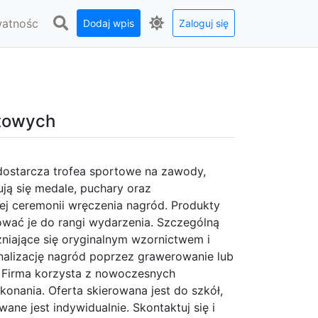
watnośc
Dodaj wpis
Zaloguj się
rtowych
dostarcza trofea sportowe na zawody,
ją się medale, puchary oraz
ej ceremonii wręczenia nagród. Produkty
wać je do rangi wydarzenia. Szczególną
żniające się oryginalnym wzornictwem i
nalizację nagród poprzez grawerowanie lub
a. Firma korzysta z nowoczesnych
konania. Oferta skierowana jest do szkół,
ne jest indywidualnie. Skontaktuj się i