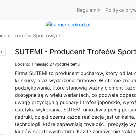
Regulamin
Polityka pry
ucent Trofeów Sportowych
SUTEMI - Producent Trofeów Spo
Dodano: 1 miesiąc 2 tygodnie temu
Firma SUTEMI to producent pucharów, który od lat 
konkursy oraz wydarzenia firmowe. W ofercie znajdu
podziękowania, które stanowią ważny element każd
dostępne są w wielu wariantach, co pozwala dopaso
uwagę przyciągają puchary i trofea japońskie, wyró
estetyką wykonania. SUTEMI umożliwia pełną perso
nadruki, dzięki czemu każda realizacja jest unikaln
technologii, które zapewniają trwałość i precyzję wy
klubów sportowych i firm. Każde zamówienie traktowa