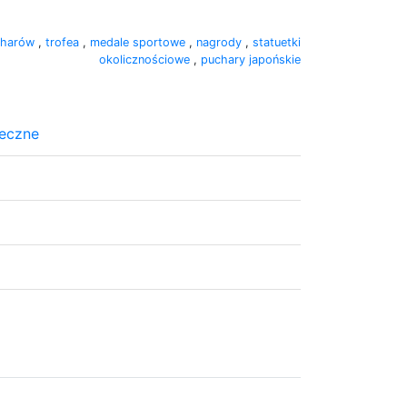
charów
,
trofea
,
medale sportowe
,
nagrody
,
statuetki
okolicznościowe
,
puchary japońskie
teczne