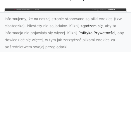
Informujemy, że na naszej stronie stosowane są pliki cookies (tzw.
ciasteczka). Niestety nie są jadalne. Kliknij
zgadzam się
, aby ta
informacja nie pojawiała się więcej. Kliknij
Polityka Prywatności
, aby
dowiedzieć się więcej, w tym jak zarządzać plikami cookies za
pośrednictwem swojej przeglądarki.
KolekcjaKlasyki.pl – gieła klasyków to
Twoje miejsce w świecie klasycznej
motoryzacji
Kolekcjonowanie samochodów zabytkowych to