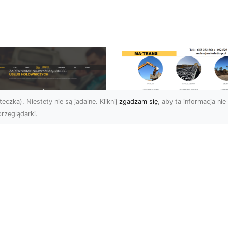
eczka). Niestety nie są jadalne. Kliknij
zgadzam się
, aby ta informacja nie 
rzeglądarki.
Usługi MA-TRANS
Radom –
ar Pomoc Drogowa
kompleksowe
dom – Twoje
rozwiązania dla
parcie na drodze
Twoich projektów
zez całą dobę
budowlanych
eoczekiwane problemy
Firma MA-TRANS z
 drodze mogą
Radomia specjalizuje się
zydarzyć się każdemu