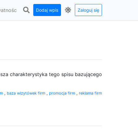
watnośc
Dodaj wpis
Zaloguj się
rótsza charakterystyka tego spisu bazującego
irm
,
baza wizytówek firm
,
promocja firm
,
reklama firm