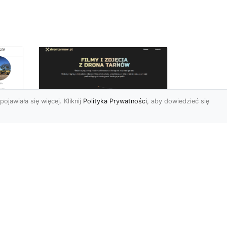
pojawiała się więcej. Kliknij
Polityka Prywatności
, aby dowiedzieć się
Zdjęcia dronem
Tarnów – innowacyjny
sposób na
uchwycenie
niezwykłych chwil
Współczesne technologie
pozwalają nam patrzeć na
 w
świat z zupełnie nowej