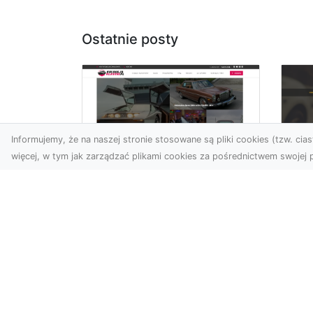
Ostatnie posty
Informujemy, że na naszej stronie stosowane są pliki cookies (tzw. ciast
więcej, w tym jak zarządzać plikami cookies za pośrednictwem swojej p
XM
KolekcjaKlasyki.pl –
Ra
gieła klasyków to
ws
Twoje miejsce w
pr
świecie klasycznej
Ni
motoryzacji
na
Kolekcjonowanie
pr