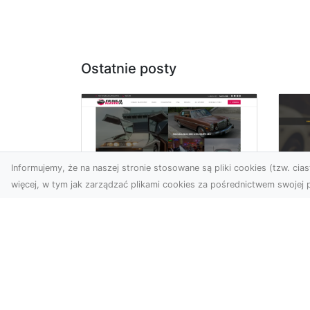
Ostatnie posty
Informujemy, że na naszej stronie stosowane są pliki cookies (tzw. ciast
więcej, w tym jak zarządzać plikami cookies za pośrednictwem swojej p
XM
KolekcjaKlasyki.pl –
Ra
gieła klasyków to
ws
Twoje miejsce w
pr
świecie klasycznej
Ni
motoryzacji