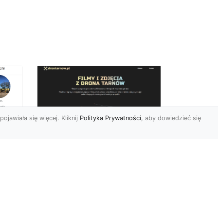
pojawiała się więcej. Kliknij
Polityka Prywatności
, aby dowiedzieć się
Zdjęcia dronem
Tarnów – innowacyjny
sposób na
uchwycenie
niezwykłych chwil
Współczesne technologie