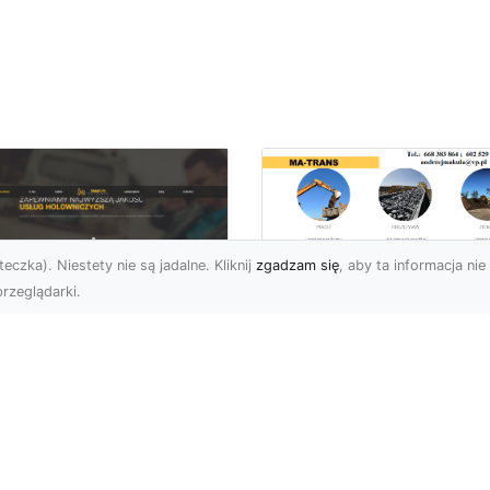
eczka). Niestety nie są jadalne. Kliknij
zgadzam się
, aby ta informacja nie 
rzeglądarki.
Usługi MA-TRANS
Radom –
ar Pomoc Drogowa
kompleksowe
dom – Twoje
rozwiązania dla
parcie na drodze
Twoich projektów
zez całą dobę
budowlanych
eoczekiwane problemy