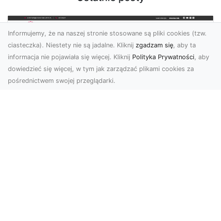
Informujemy, że na naszej stronie stosowane są pliki cookies (tzw.
ciasteczka). Niestety nie są jadalne. Kliknij
zgadzam się
, aby ta
informacja nie pojawiała się więcej. Kliknij
Polityka Prywatności
, aby
dowiedzieć się więcej, w tym jak zarządzać plikami cookies za
pośrednictwem swojej przeglądarki.
KolekcjaKlasyki.pl – gieła klasyków to
Twoje miejsce w świecie klasycznej
motoryzacji
Kolekcjonowanie samochodów zabytkowych to