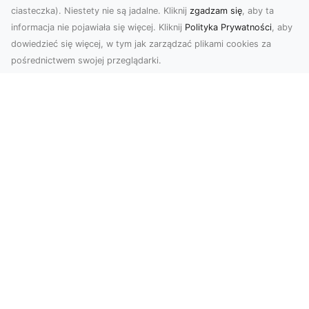
ciasteczka). Niestety nie są jadalne. Kliknij
zgadzam się
, aby ta
informacja nie pojawiała się więcej. Kliknij
Polityka Prywatności
, aby
dowiedzieć się więcej, w tym jak zarządzać plikami cookies za
pośrednictwem swojej przeglądarki.
KolekcjaKlasyki.pl – gieła klasyków to
Twoje miejsce w świecie klasycznej
motoryzacji
Kolekcjonowanie samochodów zabytkowych to
pasja, która łączy miłośników klasycznej
motoryzacji na ...