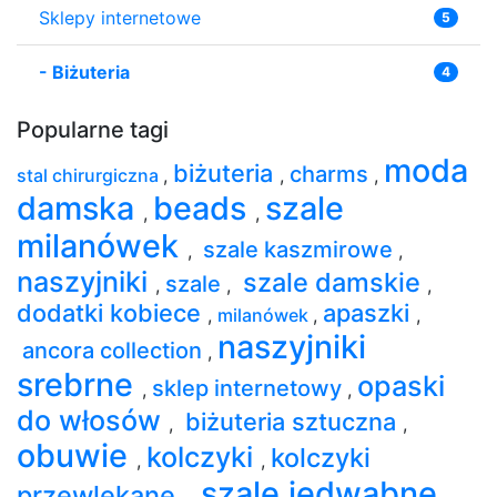
Sklepy internetowe
5
-
Biżuteria
4
Popularne tagi
moda
biżuteria
charms
stal chirurgiczna
,
,
,
damska
beads
szale
,
,
milanówek
szale kaszmirowe
,
,
naszyjniki
szale damskie
szale
,
,
,
dodatki kobiece
apaszki
,
milanówek
,
,
naszyjniki
ancora collection
,
srebrne
opaski
sklep internetowy
,
,
do włosów
biżuteria sztuczna
,
,
obuwie
kolczyki
kolczyki
,
,
szale jedwabne
przewlekane