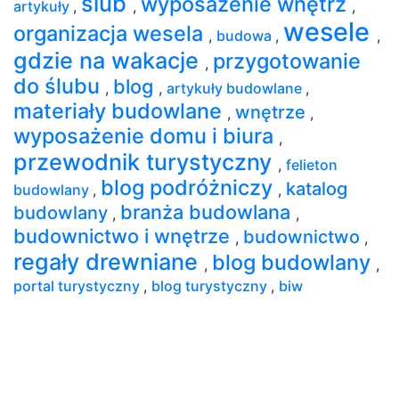
ślub
wyposażenie wnętrz
artykuły
,
,
,
wesele
organizacja wesela
,
budowa
,
,
gdzie na wakacje
przygotowanie
,
do ślubu
blog
,
,
artykuły budowlane
,
materiały budowlane
wnętrze
,
,
wyposażenie domu i biura
,
przewodnik turystyczny
,
felieton
blog podróżniczy
katalog
budowlany
,
,
branża budowlana
budowlany
,
,
budownictwo i wnętrze
budownictwo
,
,
regały drewniane
blog budowlany
,
,
portal turystyczny
,
blog turystyczny
,
biw