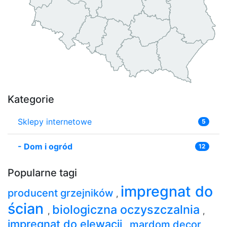
Kategorie
Sklepy internetowe
5
-
Dom i ogród
12
Popularne tagi
impregnat do
producent grzejników
,
ścian
biologiczna oczyszczalnia
,
,
impregnat do elewacji
mardom decor
,
,