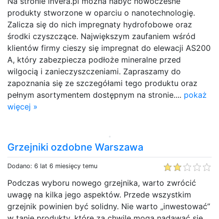
Na stronie invera.pl można nabyć nowoczesne
produkty stworzone w oparciu o nanotechnologię.
Zalicza się do nich impregnaty hydrofobowe oraz
środki czyszczące. Największym zaufaniem wśród
klientów firmy cieszy się impregnat do elewacji AS200
A, który zabezpiecza podłoże mineralne przed
wilgocią i zanieczyszczeniami. Zapraszamy do
zapoznania się ze szczegółami tego produktu oraz
pełnym asortymentem dostępnym na stronie....
pokaż
więcej »
Grzejniki ozdobne Warszawa
Dodano: 6 lat 6 miesięcy temu
Podczas wyboru nowego grzejnika, warto zwrócić
uwagę na kilka jego aspektów. Przede wszystkim
grzejnik powinien być solidny. Nie warto „inwestować”
w tanie produkty, które za chwile mogą nadawać się