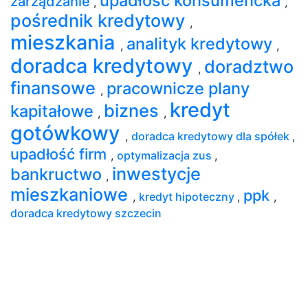
upadłość konsumencka
zarządzanie
,
,
pośrednik kredytowy
,
mieszkania
analityk kredytowy
,
,
doradca kredytowy
doradztwo
,
finansowe
pracownicze plany
,
kredyt
biznes
kapitałowe
,
,
gotówkowy
,
doradca kredytowy dla spółek
,
upadłość firm
,
optymalizacja zus
,
inwestycje
bankructwo
,
mieszkaniowe
ppk
,
kredyt hipoteczny
,
,
doradca kredytowy szczecin