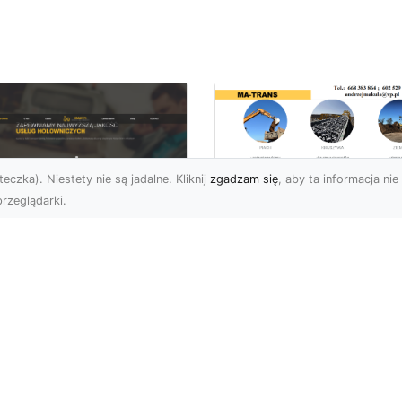
eczka). Niestety nie są jadalne. Kliknij
zgadzam się
, aby ta informacja nie 
rzeglądarki.
Usługi MA-TRANS
Radom –
ar Pomoc Drogowa
kompleksowe
dom – Twoje
rozwiązania dla
parcie na drodze
Twoich projektów
zez całą dobę
budowlanych
eoczekiwane problemy
Firma MA-TRANS z
 drodze mogą
Radomia specjalizuje się
zydarzyć się każdemu