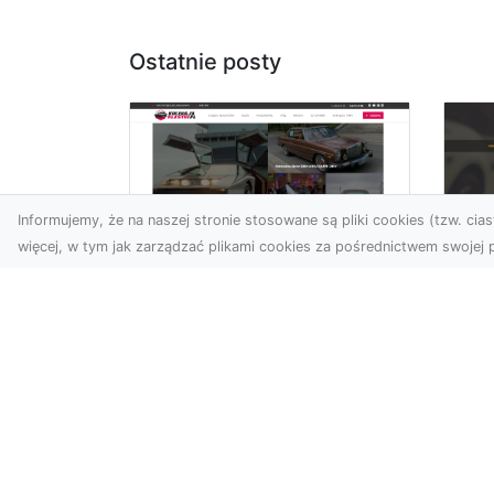
Ostatnie posty
Informujemy, że na naszej stronie stosowane są pliki cookies (tzw. ciast
więcej, w tym jak zarządzać plikami cookies za pośrednictwem swojej p
XM
KolekcjaKlasyki.pl –
Ra
gieła klasyków to
ws
Twoje miejsce w
pr
świecie klasycznej
Ni
motoryzacji
na
Kolekcjonowanie
pr