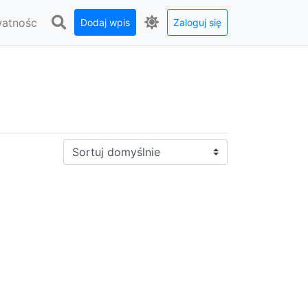
watnośc
Dodaj wpis
Zaloguj się
Sortuj: