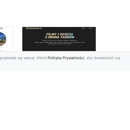
pojawiała się więcej. Kliknij
Polityka Prywatności
, aby dowiedzieć się
Zdjęcia dronem
Tarnów – innowacyjny
sposób na
uchwycenie
niezwykłych chwil
Współczesne technologie
pozwalają nam patrzeć na
 w
świat z zupełnie nowej