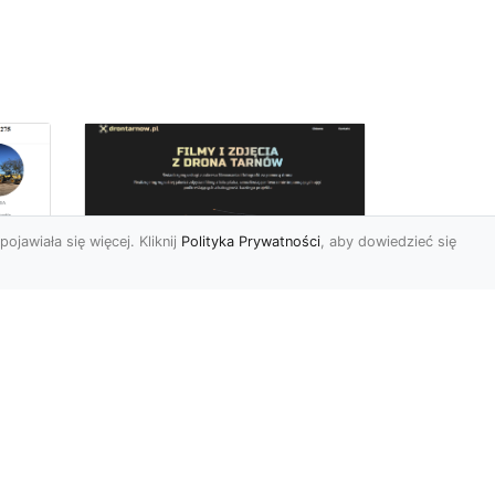
pojawiała się więcej. Kliknij
Polityka Prywatności
, aby dowiedzieć się
Zdjęcia dronem
Tarnów – innowacyjny
sposób na
uchwycenie
niezwykłych chwil
Współczesne technologie
pozwalają nam patrzeć na