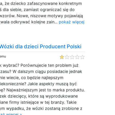
a, że dziecko zafascynowane konkretnym
 dla siebie, zamiast ograniczać się do
 wzorów. Nowe, niszowe motywy pojawiają
zwala odkrywać kolejne zain...
pokaż więcej
Wózki dla dzieci Producent Polski
temu
ak wybrać? Porównujecie ten problem już
czasu? W dalszym ciągu posiadacie jednak
nie wiecie, co będzie najlepszym
niekoniecznie? Jakie aspekty muszą być
upę? Najważniejszym jest to marka produktu.
ek dziecięcy, które są wyprodukowane
iane firmy istniejące w tej branży. Takie
tym wypadku, że wózki zostaną zrobione z
aż więcej »