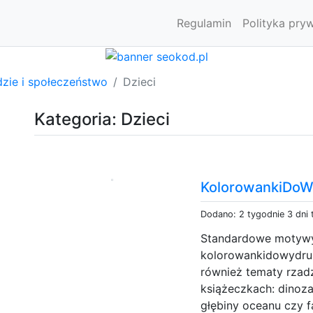
Regulamin
Polityka pry
dzie i społeczeństwo
Dzieci
Kategoria: Dzieci
KolorowankiDoWy
Dodano: 2 tygodnie 3 dni
Standardowe motywy 
kolorowankidowydruku
również tematy rzad
książeczkach: dinoza
głębiny oceanu czy f