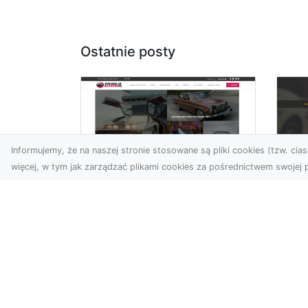
Ostatnie posty
Informujemy, że na naszej stronie stosowane są pliki cookies (tzw. ciast
więcej, w tym jak zarządzać plikami cookies za pośrednictwem swojej p
XM
KolekcjaKlasyki.pl –
Ra
gieła klasyków to
ws
Twoje miejsce w
pr
świecie klasycznej
Ni
motoryzacji
na