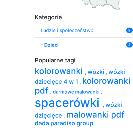
Kategorie
Ludzie i społeczeństwo
2
-
Dzieci
2
Popularne tagi
kolorowanki
wózki
wózki
,
,
kolorowanki
dziecięce 4 w 1
,
pdf
,
darmowe malowanki
,
spacerówki
wózki
,
malowanki pdf
dzięcięce
,
,
dada paradiso group