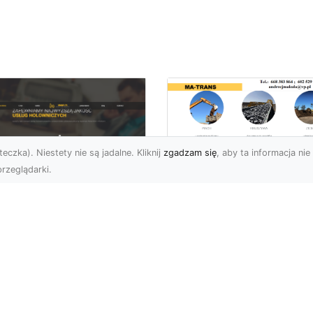
eczka). Niestety nie są jadalne. Kliknij
zgadzam się
, aby ta informacja nie 
rzeglądarki.
Usługi MA-TRANS
Radom –
ar Pomoc Drogowa
kompleksowe
dom – Twoje
rozwiązania dla
parcie na drodze
Twoich projektów
zez całą dobę
budowlanych
eoczekiwane problemy
Firma MA-TRANS z
 drodze mogą