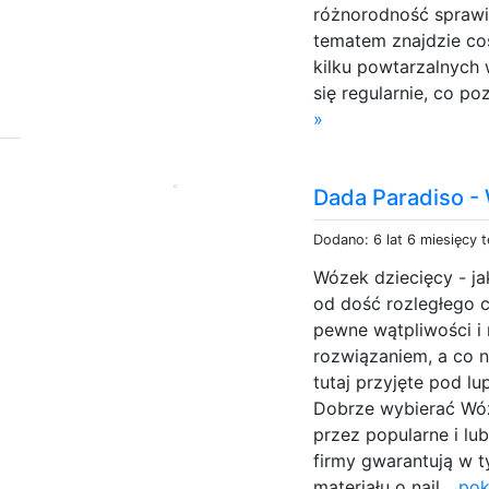
różnorodność sprawi
tematem znajdzie coś
kilku powtarzalnych
się regularnie, co po
»
Dada Paradiso - 
Dodano: 6 lat 6 miesięcy 
Wózek dziecięcy - j
od dość rozległego 
pewne wątpliwości i 
rozwiązaniem, a co 
tutaj przyjęte pod l
Dobrze wybierać Wóz
przez popularne i lub
firmy gwarantują w 
materiału o najl...
pok