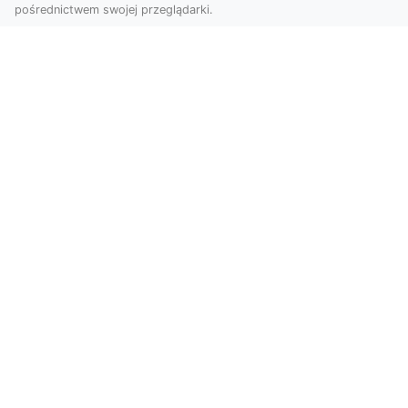
pośrednictwem swojej przeglądarki.
KolekcjaKlasyki.pl – gieła klasyków to
Twoje miejsce w świecie klasycznej
motoryzacji
Kolekcjonowanie samochodów zabytkowych to
pasja, która łączy miłośników klasycznej
motoryzacji na ...