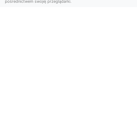
pośrednictwem swojej przeglądarki.
KolekcjaKlasyki.pl – gieła klasyków to
Twoje miejsce w świecie klasycznej
motoryzacji
Kolekcjonowanie samochodów zabytkowych to
pasja, która łączy miłośników klasycznej
motoryzacji na ...