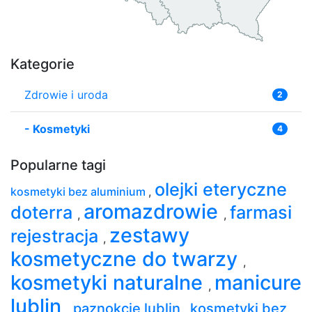
Kategorie
Zdrowie i uroda
2
-
Kosmetyki
4
Popularne tagi
olejki eteryczne
kosmetyki bez aluminium
,
aromazdrowie
doterra
farmasi
,
,
zestawy
rejestracja
,
kosmetyczne do twarzy
,
kosmetyki naturalne
manicure
,
lublin
paznokcie lublin
kosmetyki bez
,
,