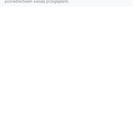
pośrednictwem swojej przeglądarki.
KolekcjaKlasyki.pl – gieła klasyków to
Twoje miejsce w świecie klasycznej
motoryzacji
Kolekcjonowanie samochodów zabytkowych to
pasja, która łączy miłośników klasycznej
motoryzacji na ...