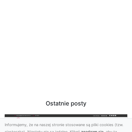
Ostatnie posty
Informujemy, że na naszej stronie stosowane są pliki cookies (tzw.
ciasteczka). Niestety nie są jadalne. Kliknij
zgadzam się
, aby ta