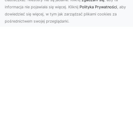
informacja nie pojawiała się więcej. Kliknij
Polityka Prywatności
, aby
dowiedzieć się więcej, w tym jak zarządzać plikami cookies za
pośrednictwem swojej przeglądarki.
KolekcjaKlasyki.pl – gieła klasyków to
Twoje miejsce w świecie klasycznej
motoryzacji
Kolekcjonowanie samochodów zabytkowych to
pasja, która łączy miłośników klasycznej
motoryzacji na ...