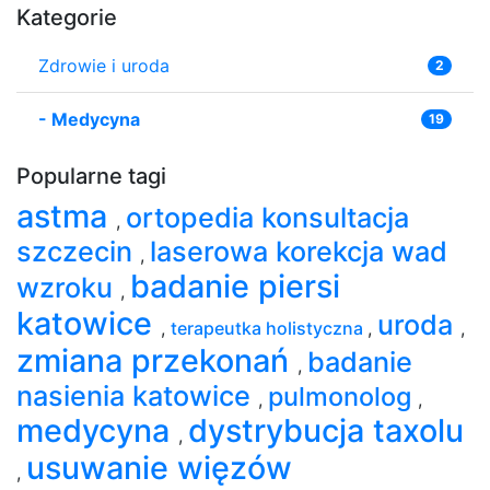
Kategorie
Zdrowie i uroda
2
-
Medycyna
19
Popularne tagi
astma
ortopedia konsultacja
,
szczecin
laserowa korekcja wad
,
badanie piersi
wzroku
,
katowice
uroda
,
terapeutka holistyczna
,
,
zmiana przekonań
badanie
,
nasienia katowice
pulmonolog
,
,
medycyna
dystrybucja taxolu
,
usuwanie więzów
,