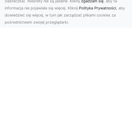
ciasteczka). Niestety nie są jadalne. Kliknij
zgadzam się
, aby ta
informacja nie pojawiała się więcej. Kliknij
Polityka Prywatności
, aby
dowiedzieć się więcej, w tym jak zarządzać plikami cookies za
pośrednictwem swojej przeglądarki.
KolekcjaKlasyki.pl – gieła klasyków to
Twoje miejsce w świecie klasycznej
motoryzacji
Kolekcjonowanie samochodów zabytkowych to
pasja, która łączy miłośników klasycznej
motoryzacji na ...