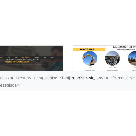
eczka). Niestety nie są jadalne. Kliknij
zgadzam się
, aby ta informacja nie 
rzeglądarki.
Usługi MA-TRANS
Radom –
ar Pomoc Drogowa
kompleksowe
dom – Twoje
rozwiązania dla
parcie na drodze
Twoich projektów
zez całą dobę
budowlanych