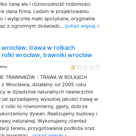
lko cenę ale i różnorodność roślinności
cie dana firma. Ledum w projektowaniu
o i wyłącznie mało spotykane, oryginalne
wraz z ogromnym doświadc...
pokaż więcej »
 wrocław, trawa w rolkach
 rolki wrocław, trawniki wrocław
temu
NIE TRAWNIKÓW - TRAWA W ROLKACH
 Wrocławia, działamy od 2005 roku.
cy w dziedzinie naturalnych nawierzchni
u lat sprzedajemy wysokiej jakości trawę w
 z rolki to równomierny, gęsty, dobrze
e ukorzeniony dywan. Realizujemy budowy i
trawy naturalnej. Wykonujemy również
elacji terenu, przygotowania podłoża oraz
ch prywatny...
pokaż więcej »