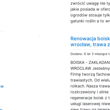
zwrócić uwagę nie ty
jakie posiada w ofer
ogrodów stosuje tylk
gatunki roślin a to 
Renowacja boisk
wrocław, trawa z
Dodano: 6 lat 3 miesiące 
BOISKA - ZAKŁADA
WROCŁAW Jesteśmy z
Firmę tworzą fachow
trawiastych. Od wiel
rolkach. Nasza trawa
ów
rozkrzewiony i silni
regeneracje boisk z 
usługi laserowej niw
siew trawy na terena
ów
,