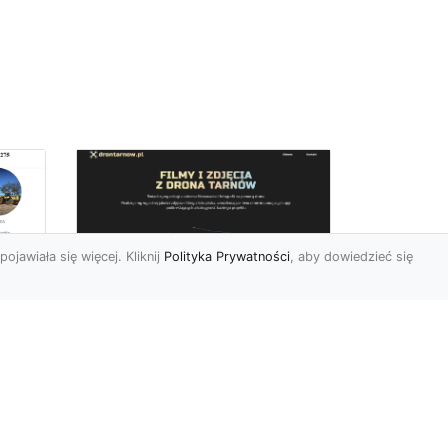
pojawiała się więcej. Kliknij
Polityka Prywatności
, aby dowiedzieć się
Zdjęcia dronem
Tarnów – innowacyjny
sposób na
uchwycenie
niezwykłych chwil