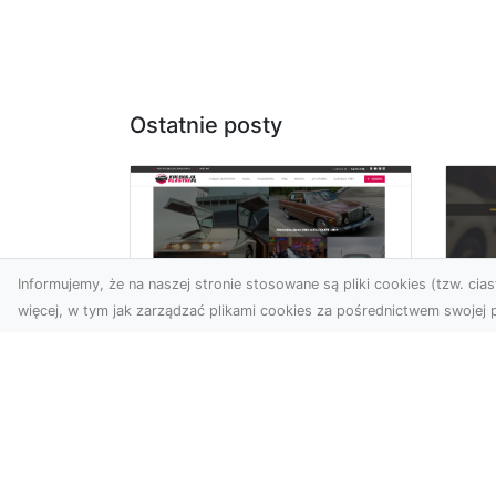
Ostatnie posty
Informujemy, że na naszej stronie stosowane są pliki cookies (tzw. ciast
więcej, w tym jak zarządzać plikami cookies za pośrednictwem swojej p
XM
KolekcjaKlasyki.pl –
Ra
gieła klasyków to
ws
Twoje miejsce w
pr
świecie klasycznej