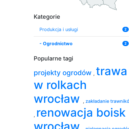
Kategorie
Produkcja i usługi
2
-
Ogrodnictwo
2
Popularne tagi
trawa
projekty ogrodów
,
w rolkach
wrocław
,
zakładanie trawnik
renowacja boisk
,
wrocław
,
pielęgnacja ogrod