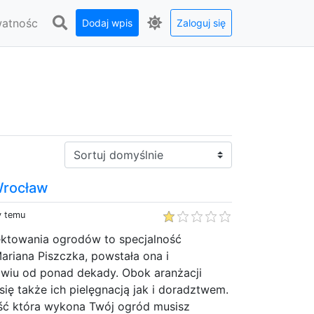
watnośc
Dodaj wpis
Zaloguj się
Sortuj:
Wrocław
y temu
jektowania ogrodów to specjalność
ariana Piszczka, powstała ona i
awiu od ponad dekady. Obok aranżacji
ę także ich pielęgnacją jak i doradztwem.
ość która wykona Twój ogród musisz