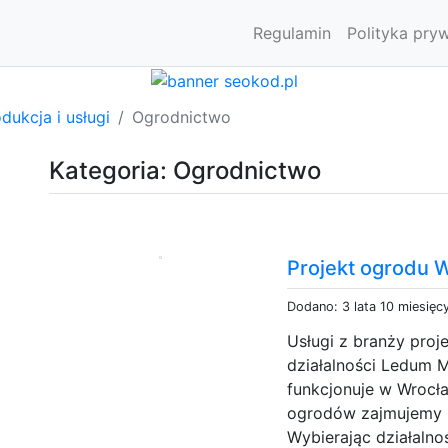
Regulamin
Polityka pry
dukcja i usługi
Ogrodnictwo
Kategoria: Ogrodnictwo
Projekt ogrodu 
Dodano: 3 lata 10 miesięc
Usługi z branży pro
działalności Ledum M
funkcjonuje w Wrocł
ogrodów zajmujemy si
Wybierając działaln