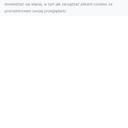
dowiedzieć się więcej, w tym jak zarządzać plikami cookies za
pośrednictwem swojej przeglądarki.
KolekcjaKlasyki.pl – gieła klasyków to
Twoje miejsce w świecie klasycznej
motoryzacji
Kolekcjonowanie samochodów zabytkowych to
pasja, która łączy miłośników klasycznej
motoryzacji na ...