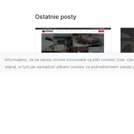
Ostatnie posty
Informujemy, że na naszej stronie stosowane są pliki cookies (tzw. ciast
więcej, w tym jak zarządzać plikami cookies za pośrednictwem swojej p
XM
KolekcjaKlasyki.pl –
Ra
gieła klasyków to
ws
Twoje miejsce w
pr
świecie klasycznej
Ni
motoryzacji
na
Kolekcjonowanie
pr