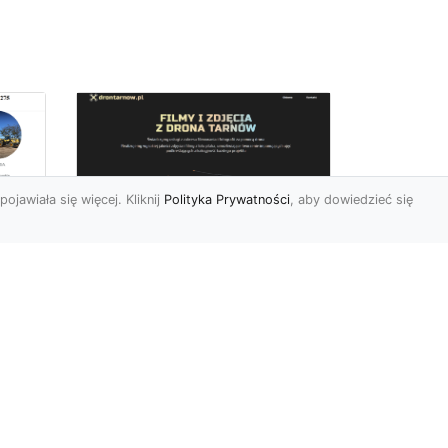
pojawiała się więcej. Kliknij
Polityka Prywatności
, aby dowiedzieć się
Zdjęcia dronem
Tarnów – innowacyjny
sposób na
uchwycenie
niezwykłych chwil
Współczesne technologie
pozwalają nam patrzeć na
 w
świat z zupełnie nowej