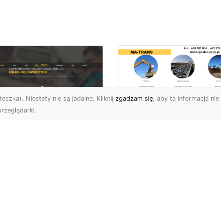
eczka). Niestety nie są jadalne. Kliknij
zgadzam się
, aby ta informacja nie 
rzeglądarki.
Usługi MA-TRANS
Radom –
ar Pomoc Drogowa
kompleksowe
dom – Twoje
rozwiązania dla
parcie na drodze
Twoich projektów
zez całą dobę
budowlanych
eoczekiwane problemy
Firma MA-TRANS z
 drodze mogą
Radomia specjalizuje się
zydarzyć się każdemu