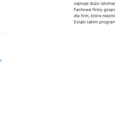
zajmuje dużo istotn
Fachowe firmy gosp
dla firm, które niez
Dzięki takim program
m