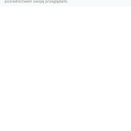
pośrednictwem swojej przeglądarki.
KolekcjaKlasyki.pl – gieła klasyków to
Twoje miejsce w świecie klasycznej
motoryzacji
Kolekcjonowanie samochodów zabytkowych to
pasja, która łączy miłośników klasycznej
motoryzacji na ...