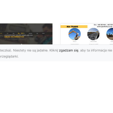
eczka). Niestety nie są jadalne. Kliknij
zgadzam się
, aby ta informacja nie 
rzeglądarki.
Usługi MA-TRANS
Radom –
ar Pomoc Drogowa
kompleksowe
dom – Twoje
rozwiązania dla
parcie na drodze
Twoich projektów
zez całą dobę
budowlanych
eoczekiwane problemy
Firma MA-TRANS z
 drodze mogą
Radomia specjalizuje się
zydarzyć się każdemu