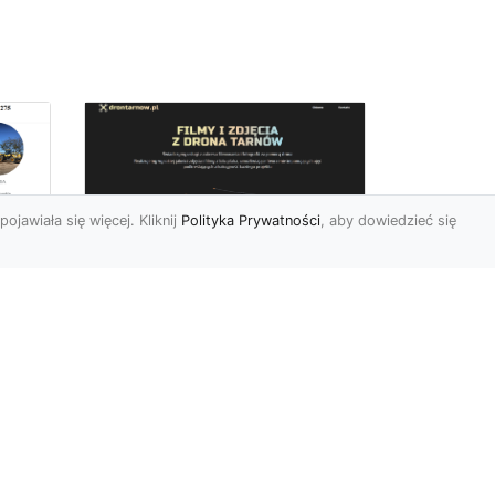
pojawiała się więcej. Kliknij
Polityka Prywatności
, aby dowiedzieć się
Zdjęcia dronem
Tarnów – innowacyjny
sposób na
uchwycenie
niezwykłych chwil
Współczesne technologie
pozwalają nam patrzeć na
 w
świat z zupełnie nowej