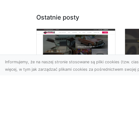
Ostatnie posty
Informujemy, że na naszej stronie stosowane są pliki cookies (tzw. ciast
więcej, w tym jak zarządzać plikami cookies za pośrednictwem swojej p
XM
KolekcjaKlasyki.pl –
Ra
gieła klasyków to
ws
Twoje miejsce w
pr
świecie klasycznej
Ni
motoryzacji
na
Kolekcjonowanie
pr