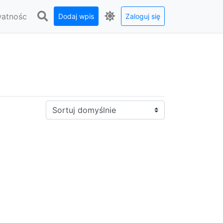
watnośc
Dodaj wpis
Zaloguj się
Sortuj: