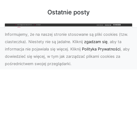
Ostatnie posty
Informujemy, że na naszej stronie stosowane są pliki cookies (tzw.
ciasteczka). Niestety nie są jadalne. Kliknij
zgadzam się
, aby ta
informacja nie pojawiała się więcej. Kliknij
Polityka Prywatności
, aby
dowiedzieć się więcej, w tym jak zarządzać plikami cookies za
pośrednictwem swojej przeglądarki.
KolekcjaKlasyki.pl – gieła klasyków to
Twoje miejsce w świecie klasycznej
motoryzacji